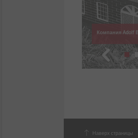
амореза EJOT PT® для
Компания Adolf B
Наверх страницы