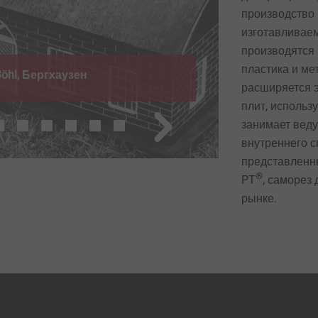
производство 
изготавливае
производятся
пластика и ме
öhl, Бергхаузен
Основател
расширяется 
плит, использ
занимает веду
внутреннего с
представленны
®
PT
, саморез
рынке.