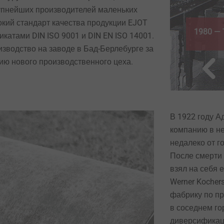
рупнейших производителей маленьких
чен сертификат системы
кий стандарт качества продукции EJOT
ого менеджмента DIN ISO 14001
1980 —
катами DIN ISO 9001 и DIN EN ISO 14001.
зводство на заводе в Бад-Берлебурге за
цию нового производственного цеха.
В 1922 году А
компанию в н
недалеко от г
После смерти
взял на себя 
Werner Kocher
фабрику по пр
в соседнем го
диверсификаци