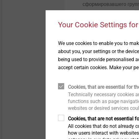
сформировавшего групп
500 млн евро, в которо
Automated assembly and
technical cleanliness
работает 3300 сотрудни
Your Cookie Settings for
отличается передовым 
Automated assembly and
We use cookies to enable you to make
technical cleanliness
about you, your settings or the devic
being used to provide personalised ad
Technical details & coatings
accept certain cookies. Make your pe
Technical details & coatings
Cookies, that are essential for th
Technically necessary cookies ar
Micro screws
functions such as page navigatio
websites or desired services cou
Micro screws
Cookies, that are not essential fo
All cookies that do not already co
how users interact with website
Современное за
Structural components
made of plastics