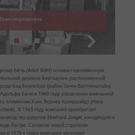
 Транспортировка
19
дольф Бёль (Adolf Böhl) основал одноименную
ебольшой деревне Бергхаузен, расположенной
орода Бад-Берлебург (район Зиген-Виттгенштайн).
 Адольфа Бёля в 1960 году управление компанией
его племянник Ханс Вернер Кохершайдт (Hans
scheidt). В 1965 году компания приобретает
оизводству шурупов Eberhard Jaeger, находящуюся
роде Ласфе. Согласно новой стратегии
и в 1970-х годах компания запускает