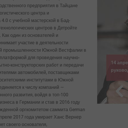
одственного предприятия в Тайцане
логистического центра и
4.0 с учебной мастерской в Бад-
технологических центров в Детройте
 Как один из основателей и
инимает участие в деятельности
ой промышленности Южной Вестфалии в
 платформой для проведения научно-
17 г. — умирает главный
2016 —
ытно-конструкторских работ и передачи
ь Ханс Вернер Кохершайдт
компан
ителями автомобилей, поставщиками
рситетскими институтами в Южной
единяется к числу компаний —
ного развития, войдя в топ-100
изнеса в Германии и став в 2016 году
ежденной оргкомитетом саммита German
 апреле 2017 года умирает Ханс Вернер
ет своего основателя,