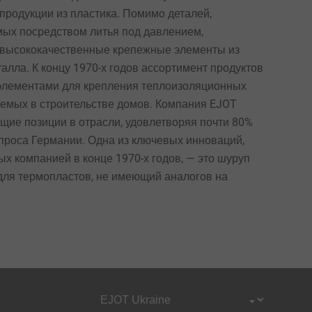
продукции из пластика. Помимо деталей,
мых посредством литья под давлением,
 высококачественные крепежные элементы из
талла. К концу 1970-х годов ассортимент продуктов
ь компании Адольф Бёль
Логоти
элементами для крепления теплоизоляционных
уемых в строительстве домов. Компания EJOT
щие позиции в отрасли, удовлетворяя почти 80%
проса Германии. Одна из ключевых инноваций,
х компанией в конце 1970-х годов, — это шуруп
 для термопластов, не имеющий аналогов на