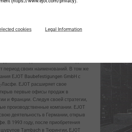
tment (https://www.ejot.com/privacy).
В 2011 году к
нженерных пластиковых
Berufundfamil
2007 — Осн
интересы семь
Legal Information
elected cookies
редставляет единый логотип EJOT для
т период своих наименований. В том же
ания EJOT Baubefestigungen GmbH с
-Ласфе. EJOT расширяет свое
 открыв первые офисы продаж в
ии и Франции. Следуя своей стратегии,
ные производственные компании. EJOT
свою деятельность в Германии, открыв
фе. В 1993 году, после приобретения
 шурупов Tambach в Тюрингии, EJOT