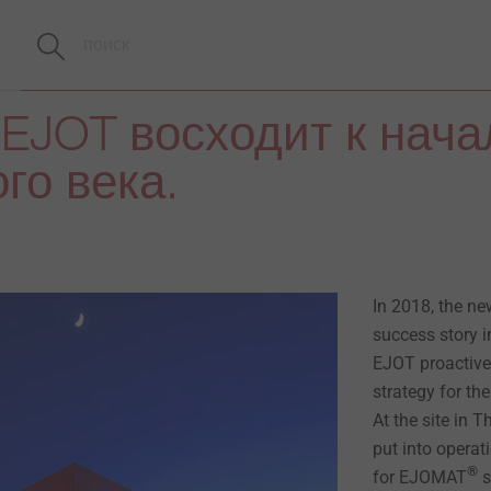
EJOT восходит к нача
го века.
In 2018, the n
success story in
EJOT proactivel
strategy for th
At the site in T
put into operat
®
for EJOMAT
s