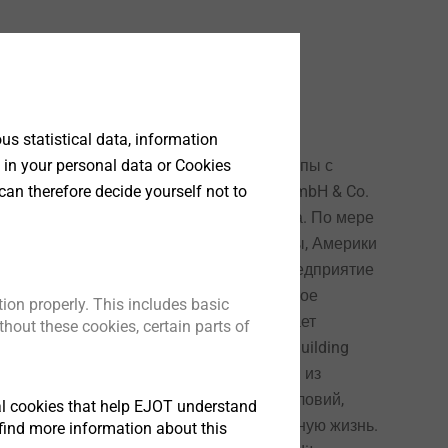
s statistical data, information
 in your personal data or Cookies
роисходит реорганизация структуры группы с
can therefore decide yourself not to
м компаний к холдингу EJOT Holding GmbH & Co.
ием консультационного совета холдинга. По мере
еятельности компании в странах Европы, Америки
тся первое в Азии производственное предприятие
g Systems в Китае (г. Тайцан) и совместное
ion properly. This includes basic
EJOTATF в Мексике. В Бад-Ласфе начинает
hout these cookies, certain parts of
й логистический центр подразделения Building
я EJOT как для семейной компании одной из
 становится создание для персонала условий,
tical cookies that help EJOT understand
эффективно совмещать работу и семейную жизнь.
find more information about this