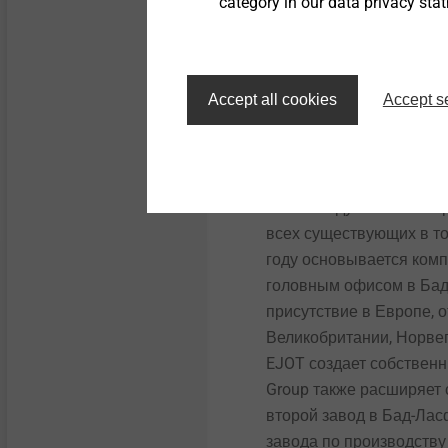
category in our data privacy sta
дственной площадки на
производства и
компонентов
Accept all cookies
Accept s
В 1984 году компания п
всех существующих в то
году основывается комп
головным офисом в Бад
присутствие в Европе,
Великобритании, Норвег
EJOT создает собствен
Group также расширяет 
второй завод в Бад-Лас
завода по производству