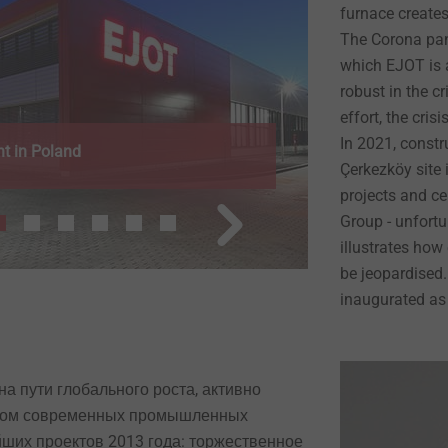
furnace create
The Corona pan
which EJOT is a
robust in the cr
effort, the cri
utomotive News PACE Award
In 2021, constr
Digitalizatio
Çerkezköy site i
projects and ce
Group - unfortu
illustrates how
be jeopardised. 
inaugurated as 
а пути глобального роста, активно
твом современных промышленных
ших проектов 2013 года: торжественное