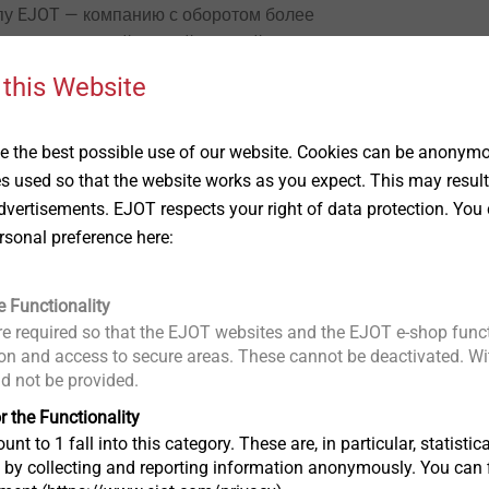
у EJOT — компанию с оборотом более
й с максимальной личной отдачей
ков по всему миру и руководство которой
 this Website
предпринимательским видением.
 the best possible use of our website. Cookies can be anonymou
es used so that the website works as you expect. This may result
В 2000 году п
vertisements. EJOT respects your right of data protection. You 
присоединение
rsonal preference here:
KG и учрежден
расширения д
и Азии создае
e Functionality
EJOT Fastenin
e required so that the EJOT websites and the EJOT e-shop funct
предприятие 
n and access to secure areas. These cannot be deactivated. Wit
работать новы
ld not be provided.
Fasteners. Дл
r the Functionality
главных задач
unt to 1 fall into this category. These are, in particular, statis
позволяющих 
s by collecting and reporting information anonymously. You can 
водское оборудование для