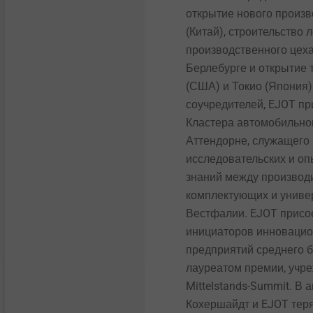
открытие нового произв
Fastening solutions for
honeycomb and foam
(Китай), строительство 
Солнечные батареи
structures
производственного цеха 
Берлебурге и открытие 
Инструмент для
Fastening solutions for
(США) и Токио (Япония).
установки
honeycomb and foam
structures
соучредителей, EJOT пр
Кластера автомобильн
Для крепления профлиста
Аттендорне, служащего
Hybrid parts & insert
molding
енное открытие
14 апреля 20
исследовательских и оп
Аксессуары
о цеха 4.0 в Херренвизе
руководител
знаний между производ
Hybrid parts & insert
комплектующих и униве
molding
Вестфалии. EJOT присо
инициаторов инновацион
Headlamp adjustment
предприятий среднего б
systems
лауреатом премии, учр
Mittelstands-Summit. В
Headlamp adjustment
Кохершайдт и EJOT теря
systems